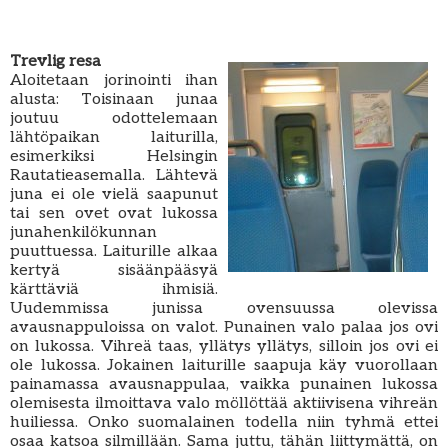
Trevlig resa
Aloitetaan jorinointi ihan
alusta: Toisinaan junaa
joutuu odottelemaan
lähtöpaikan laiturilla,
esimerkiksi Helsingin
Rautatieasemalla. Lähtevä
juna ei ole vielä saapunut
tai sen ovet ovat lukossa
junahenkilökunnan
puuttuessa. Laiturille alkaa
kertyä sisäänpääsyä
kärttäviä ihmisiä.
Uudemmissa junissa ovensuussa olevissa
avausnappuloissa on valot. Punainen valo palaa jos ovi
on lukossa. Vihreä taas, yllätys yllätys, silloin jos ovi ei
ole lukossa. Jokainen laiturille saapuja käy vuorollaan
painamassa avausnappulaa, vaikka punainen lukossa
olemisesta ilmoittava valo möllöttää aktiivisena vihreän
huiliessa. Onko suomalainen todella niin tyhmä ettei
osaa katsoa silmillään. Sama juttu, tähän liittymättä, on