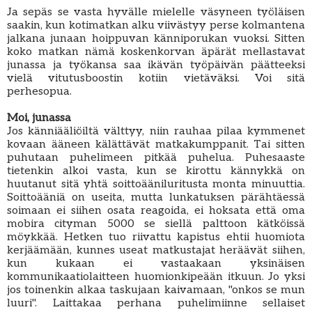
Ja sepäs se vasta hyvälle mielelle väsyneen työläisen
saakin, kun kotimatkan alku viivästyy perse kolmantena
jalkana junaan hoippuvan känniporukan vuoksi. Sitten
koko matkan nämä koskenkorvan äpärät mellastavat
junassa ja työkansa saa ikävän työpäivän päätteeksi
vielä vitutusboostin kotiin vietäväksi. Voi sitä
perhesopua.
Moi, junassa
Jos känniääliöiltä välttyy, niin rauhaa pilaa kymmenet
kovaan ääneen kälättävät matkakumppanit. Tai sitten
puhutaan puhelimeen pitkää puhelua. Puhesaaste
tietenkin alkoi vasta, kun se kirottu kännykkä on
huutanut sitä yhtä soittoääniluritusta monta minuuttia.
Soittoääniä on useita, mutta lunkatuksen pärähtäessä
soimaan ei siihen osata reagoida, ei hoksata että oma
mobira cityman 5000 se siellä palttoon kätköissä
möykkää. Hetken tuo riivattu kapistus ehtii huomiota
kerjäämään, kunnes useat matkustajat heräävät siihen,
kun kukaan ei vastaakaan yksinäisen
kommunikaatiolaitteen huomionkipeään itkuun. Jo yksi
jos toinenkin alkaa taskujaan kaivamaan, "onkos se mun
luuri". Laittakaa perhana puhelimiinne sellaiset