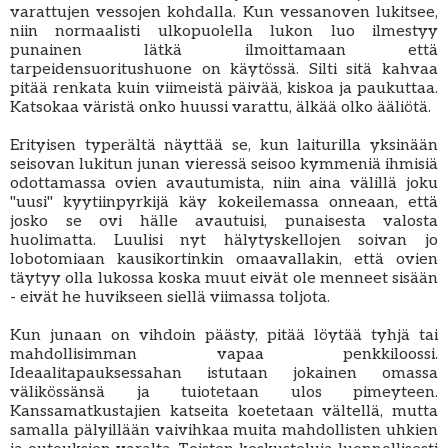
varattujen vessojen kohdalla. Kun vessanoven lukitsee,
niin normaalisti ulkopuolella lukon luo ilmestyy
punainen lätkä ilmoittamaan että
tarpeidensuoritushuone on käytössä. Silti sitä kahvaa
pitää renkata kuin viimeistä päivää, kiskoa ja paukuttaa.
Katsokaa väristä onko huussi varattu, älkää olko ääliötä.
Erityisen typerältä näyttää se, kun laiturilla yksinään
seisovan lukitun junan vieressä seisoo kymmeniä ihmisiä
odottamassa ovien avautumista, niin aina välillä joku
"uusi" kyytiinpyrkijä käy kokeilemassa onneaan, että
josko se ovi hälle avautuisi, punaisesta valosta
huolimatta. Luulisi nyt hälytyskellojen soivan jo
lobotomiaan kausikortinkin omaavallakin, että ovien
täytyy olla lukossa koska muut eivät ole menneet sisään
- eivät he huvikseen siellä viimassa toljota.
Kun junaan on vihdoin päästy, pitää löytää tyhjä tai
mahdollisimman vapaa penkkiloossi.
Ideaalitapauksessahan istutaan jokainen omassa
välikössänsä ja tuiotetaan ulos pimeyteen.
Kanssamatkustajien katseita koetetaan vältellä, mutta
samalla pälyillään vaivihkaa muita mahdollisten uhkien