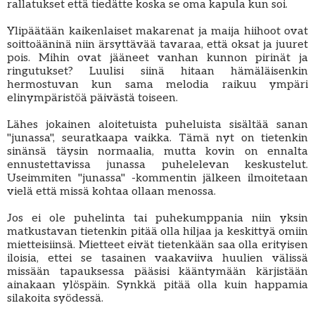
rallatukset että tiedätte koska se oma kapula kun soi.
Ylipäätään kaikenlaiset makarenat ja maija hiihoot ovat
soittoääninä niin ärsyttävää tavaraa, että oksat ja juuret
pois. Mihin ovat jääneet vanhan kunnon pirinät ja
ringutukset? Luulisi siinä hitaan hämäläisenkin
hermostuvan kun sama melodia raikuu ympäri
elinympäristöä päivästä toiseen.
Lähes jokainen aloitetuista puheluista sisältää sanan
"junassa", seuratkaapa vaikka. Tämä nyt on tietenkin
sinänsä täysin normaalia, mutta kovin on ennalta
ennustettavissa junassa puhelelevan keskustelut.
Useimmiten "junassa" -kommentin jälkeen ilmoitetaan
vielä että missä kohtaa ollaan menossa.
Jos ei ole puhelinta tai puhekumppania niin yksin
matkustavan tietenkin pitää olla hiljaa ja keskittyä omiin
mietteisiinsä. Mietteet eivät tietenkään saa olla erityisen
iloisia, ettei se tasainen vaakaviiva huulien välissä
missään tapauksessa pääsisi kääntymään kärjistään
ainakaan ylöspäin. Synkkä pitää olla kuin happamia
silakoita syödessä.