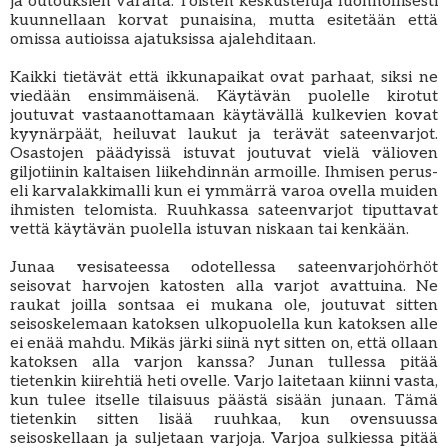
ja outouksien varalta. Toisten keskusteluja luonnollisesti
kuunnellaan korvat punaisina, mutta esitetään että
omissa autioissa ajatuksissa ajalehditaan.
Kaikki tietävät että ikkunapaikat ovat parhaat, siksi ne
viedään ensimmäisenä. Käytävän puolelle kirotut
joutuvat vastaanottamaan käytävällä kulkevien kovat
kyynärpäät, heiluvat laukut ja terävät sateenvarjot.
Osastojen päädyissä istuvat joutuvat vielä välioven
giljotiinin kaltaisen liikehdinnän armoille. Ihmisen perus-
eli karvalakkimalli kun ei ymmärrä varoa ovella muiden
ihmisten telomista. Ruuhkassa sateenvarjot tiputtavat
vettä käytävän puolella istuvan niskaan tai kenkään.
Junaa vesisateessa odotellessa sateenvarjohörhöt
seisovat harvojen katosten alla varjot avattuina. Ne
raukat joilla sontsaa ei mukana ole, joutuvat sitten
seisoskelemaan katoksen ulkopuolella kun katoksen alle
ei enää mahdu. Mikäs järki siinä nyt sitten on, että ollaan
katoksen alla varjon kanssa? Junan tullessa pitää
tietenkin kiirehtiä heti ovelle. Varjo laitetaan kiinni vasta,
kun tulee itselle tilaisuus päästä sisään junaan. Tämä
tietenkin sitten lisää ruuhkaa, kun ovensuussa
seisoskellaan ja suljetaan varjoja. Varjoa sulkiessa pitää