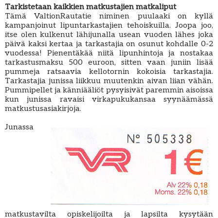
Tarkistetaan kaikkien matkustajien matkaliput
Tämä ValtionRautatie niminen puulaaki on kyllä
kampanjoinut lipuntarkastajien tehoiskuilla. Joopa joo,
itse olen kulkenut lähijunalla usean vuoden lähes joka
päivä kaksi kertaa ja tarkastajia on osunut kohdalle 0-2
vuodessa! Pienentäkää niitä lipunhintoja ja nostakaa
tarkastusmaksu 500 euroon, sitten vaan juniin lisää
pummeja ratsaavia kellotornin kokoisia tarkastajia.
Tarkastajia junissa liikkuu muutenkin aivan liian vähän.
Pummipellet ja känniääliöt pysyisivät paremmin aisoissa
kun junissa ravaisi virkapukukansaa syynäämässä
matkustusasiakirjoja.
Junassa
matkustavilta opiskelijoilta ja lapsilta kysytään