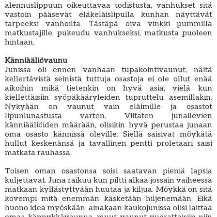
alennuslippuun oikeuttavaa todistusta, vanhukset sitä
vastoin pääsevät eläkeläislipulla kunhan näyttävät
tarpeeksi vanhoilta. Tästäpä oiva vinkki pummilla
matkustajille, pukeudu vanhukseksi, matkusta puoleen
hintaan.
Känniääliövaunu
Junissa oli ennen vanhaan tupakointivaunut, näitä
kellertävistä seinistä tuttuja osastoja ei ole ollut enää
aikoihin mikä tietenkin on hyvä asia, vielä kun
kiellettäisiin syöpäkääryleiden tupruttelu asemillakin.
Nykyään on vaunut vain eläimille ja osastot
lipunlunastusta varten. Viitaten junailevien
känniääliöiden määrään, olisikin hyvä perustaa junaan
oma osasto kännissä oleville. Siellä saisivat möykätä
hullut keskenänsä ja tavallinen pentti proletaari saisi
matkata rauhassa.
Toisen oman osastonsa soisi saatavan pieniä lapsia
kuljettavat. Juna raikuu kun piltti alkaa jossain vaiheessa
matkaan kyllästyttyään huutaa ja kiljua. Möykkä on sitä
kovempi mitä enemmän käsketään hiljenemään. Eikä
huono idea myöskään, ainakaan kaukojunissa olisi laittaa