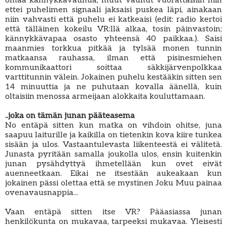
omaa kännykkävaunua, muut vaunut vuorattaisiin niin
ettei puhelimen signaali jaksaisi puskea läpi, ainakaan
niin vahvasti että puhelu ei katkeaisi (edit: radio kertoi
että tälläinen kokeilu VR:llä alkaa, tosin päinvastoin;
kännykkävapaa osasto yhteensä 40 paikkaa.). Saisi
maanmies torkkua pitkää ja tylsää monen tunnin
matkaansa rauhassa, ilman että pisinesmiehen
kommunikaattori soittaa säkkijärvenpolkkaa
varttitunnin välein. Jokainen puhelu kestääkin sitten sen
14 minuuttia ja ne puhutaan kovalla äänellä, kuin
oltaisiin menossa armeijaan alokkaita kouluttamaan.
..joka on tämän junan pääteasema
No entäpä sitten kun matka on vihdoin ohitse, juna
saapuu laiturille ja kaikilla on tietenkin kova kiire tunkea
sisään ja ulos. Vastaantulevasta liikenteestä ei välitetä.
Junasta pyritään samalla joukolla ulos, ensin kuitenkin
junan pysähdyttyä ihmetellään kun ovet eivät
auenneetkaan. Eikai ne itsestään aukeakaan kun
jokainen pässi olettaa että se mystinen Joku Muu painaa
ovenavausnappia...
Vaan entäpä sitten itse VR? Pääasiassa junan
henkilökunta on mukavaa, tarpeeksi mukavaa. Yleisesti