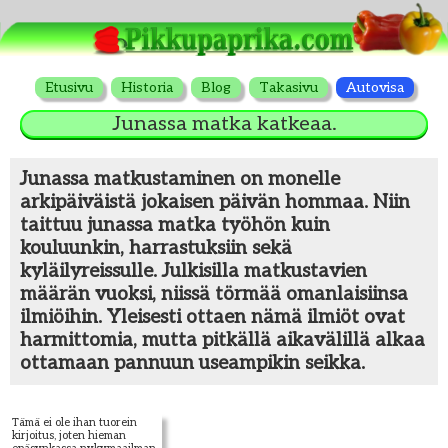
Etusivu
Historia
Blog
Takasivu
Autovisa
Junassa matka katkeaa.
Junassa matkustaminen on monelle
arkipäiväistä jokaisen päivän hommaa. Niin
taittuu junassa matka työhön kuin
kouluunkin, harrastuksiin sekä
kyläilyreissulle. Julkisilla matkustavien
määrän vuoksi, niissä törmää omanlaisiinsa
ilmiöihin. Yleisesti ottaen nämä ilmiöt ovat
harmittomia, mutta pitkällä aikavälillä alkaa
ottamaan pannuun useampikin seikka.
Tämä ei ole ihan tuorein
kirjoitus, joten hieman