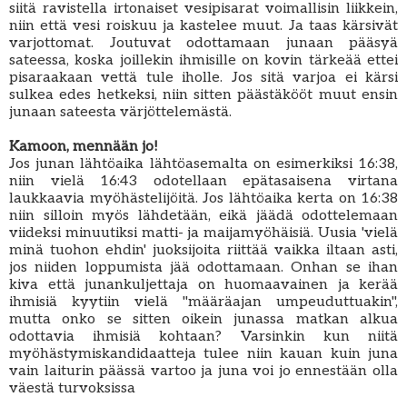
siitä ravistella irtonaiset vesipisarat voimallisin liikkein,
niin että vesi roiskuu ja kastelee muut. Ja taas kärsivät
varjottomat. Joutuvat odottamaan junaan pääsyä
sateessa, koska joillekin ihmisille on kovin tärkeää ettei
pisaraakaan vettä tule iholle. Jos sitä varjoa ei kärsi
sulkea edes hetkeksi, niin sitten päästäkööt muut ensin
junaan sateesta värjöttelemästä.
Kamoon, mennään jo!
Jos junan lähtöaika lähtöasemalta on esimerkiksi 16:38,
niin vielä 16:43 odotellaan epätasaisena virtana
laukkaavia myöhästelijöitä. Jos lähtöaika kerta on 16:38
niin silloin myös lähdetään, eikä jäädä odottelemaan
viideksi minuutiksi matti- ja maijamyöhäisiä. Uusia 'vielä
minä tuohon ehdin' juoksijoita riittää vaikka iltaan asti,
jos niiden loppumista jää odottamaan. Onhan se ihan
kiva että junankuljettaja on huomaavainen ja kerää
ihmisiä kyytiin vielä "määräajan umpeuduttuakin",
mutta onko se sitten oikein junassa matkan alkua
odottavia ihmisiä kohtaan? Varsinkin kun niitä
myöhästymiskandidaatteja tulee niin kauan kuin juna
vain laiturin päässä vartoo ja juna voi jo ennestään olla
väestä turvoksissa