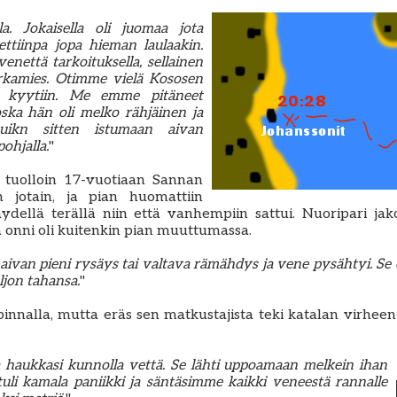
lla. Jokaisella oli juomaa jota
idettiinpa jopa hieman laulaakin.
enettä tarkoituksella, sellainen
virkamies. Otimme vielä Kososen
an kyytiin. Me emme pitäneet
oska hän oli melko rähjäinen ja
utuikn sitten istumaan aivan
ohjalla.
"
n tuolloin 17-vuotiaan Sannan
n jotain, ja pian huomattiin
ydellä terällä niin että vanhempiin sattui. Nuoripari ja
a onni oli kuitenkin pian muuttumassa.
 aivan pieni rysäys tai valtava rämähdys ja vene pysähtyi. Se
jon tahansa.
"
innalla, mutta eräs sen matkustajista teki katalan virheen
a haukkasi kunnolla vettä. Se lähti uppoamaan melkein ihan
 tuli kamala paniikki ja säntäsimme kaikki veneestä rannalle