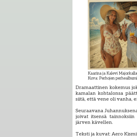
Kaarina ja Kalevi Majorkalla
Kuva: Perhojen perhealbum
Dramaattinen kokemus joka
kamalan kohtalonsa päätt
siitä, että vene oli vanha,
Seuraavana Juhannuksena t
joivat itsensä tainnoksi
järven kävellen.
Teksti ja kuvat: Aero Kismi