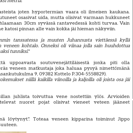
ksi metriä.
"
 asteista joten hyportermian vaara oli ilmeisen kaukana.
utuneet osasivat uida, mutta olisivat varmaan hukkuneet
kahlaamaan 30cm syvässä rantavedessä kohti turvaa. Vain
 katosi pinnan alle vain kokka jäi hieman näkyviin.
emmin tanssatessa ja muuten Juhannusta viettäessä kyllä
en veneen kohtalo. Onneksi oli viinaa jolla sain huuhdottua
ksi tunniksi.
"
 uppoavasta soutuvenejättiläisestä jonka piti olla
eräs veneen matkustaja joka haluaa pysyä nimettömänä
aasankutukulma 9, 09382 Kottelo P.304-5558829).
emukset niillä kaikilla viinoilla ja kaljoilla oli joista osa jäi
illan juhlista toivuttua vene nostettiin ylös. Arvioiden
levat nuoret pojat olisivat vieneet veteen jääneet
enä löytynyt.". Toteaa veneen kipparina toiminut Jippo
suuteen.