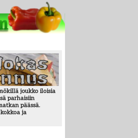
killä joukko iloisia
sä parhaisiin
 matkan päässä.
kokkoa ja