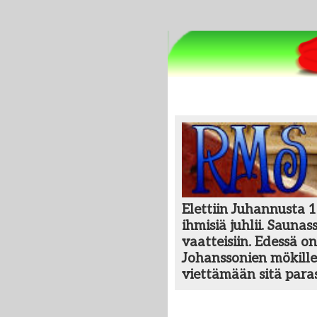
Elettiin Juhannusta 1
ihmisiä juhlii. Sauna
vaatteisiin. Edessä o
Johanssonien mökill
viettämään sitä para