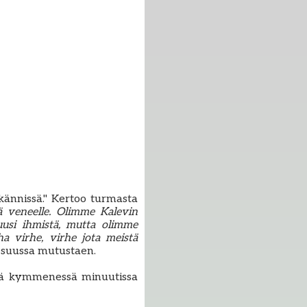
kännissä." Kertoo turmasta
eä veneelle. Olimme Kalevin
usi ihmistä, mutta olimme
 virhe, virhe jota meistä
n suussa mutustaen.
htiä kymmenessä minuutissa