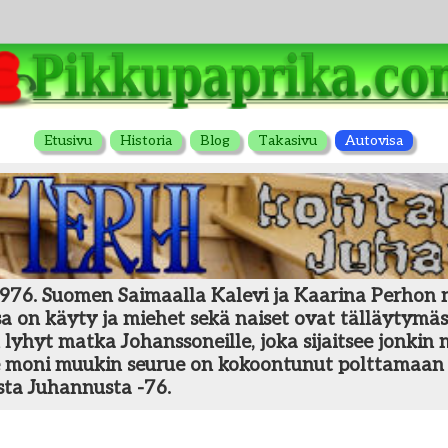
Etusivu
Historia
Blog
Takasivu
Autovisa
976. Suomen Saimaalla Kalevi ja Kaarina Perhon mö
ssa on käyty ja miehet sekä naiset ovat tälläytymäs
n lyhyt matka Johanssoneille, joka sijaitsee jonkin
e moni muukin seurue on kokoontunut polttamaan 
sta Juhannusta -76.