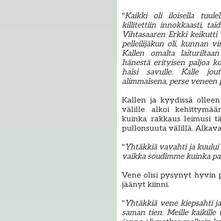
"
Kaikki oli iloisella tuule
killitettiin innokkaasti, ta
Vihtasaaren Erkki keikutti v
pelleilijäkun oli, kunnan 
Kallen omalta laiturilta
hänestä erityisen paljoa k
haisi savulle. Kalle jo
alimmaisena, perse veneen p
Kallen ja kyydissä ollee
välille alkoi kehittymää
kuinka rakkaus leimusi tä
pullonsuuta välillä. Alkav
"
Yhtäkkiä vavahti ja kuului
vaikka soudimme kuinka pal
Vene olisi pysynyt hyvin p
jäänyt kiinni.
"
Yhtäkkiä vene kiepsahti j
saman tien. Meille kaikille