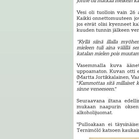
jonne oli matkaa melkein ka
Vesi oli tuolloin vain 26
Kaikki onnettomuuteen jo
jos eivät olisi kyenneet 
kuuden tunnin jälkeen vene
"Kyllä siinä illalla myöh
mieleen tuli aina välillä s
katalan mielen pois muutama
Vasemmalla kuva äänettä
uppoamaton. Kuvan otti 
(Martta Jortikkalainen, V
"
Kammottaa sitä millaiset kok
sinne veneeseen.
"
Seuraavana iltana edellis
mukaan naapurin oksente
alkoholijuomat.
"Pulloakaan ei täysinäis
Ternimölö katsoen kaukai