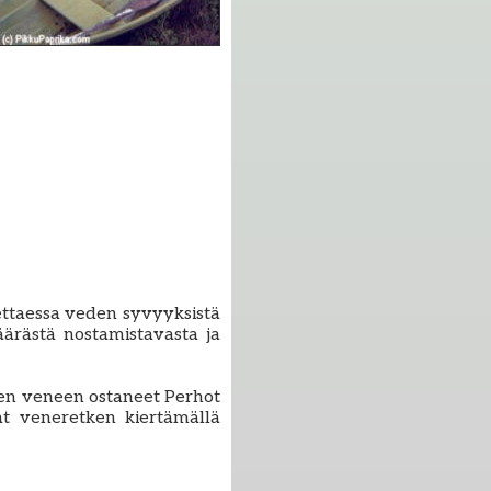
ettaessa veden syvyyksistä
ärästä nostamistavasta ja
den veneen ostaneet Perhot
at veneretken kiertämällä