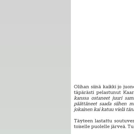
Olihan siinä kaikki jo ju
täpärästi pelastunut Kaar
kanssa ostaneet juuri sa
päättäneet saada siihen 
jokainen kai katuu vielä tän
Täyteen lastattu soutuven
toiselle puolelle järveä. T