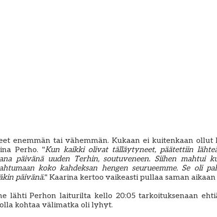
oneet enemmän tai vähemmän. Kukaan ei kuitenkaan ollut 
ina Perho. "
Kun kaikki olivat tälläytyneet, päätettiin läht
mana päivänä uuden Terhin, soutuveneen. Siihen mahtui ku
mahtumaan koko kahdeksan hengen seurueemme. Se oli paha
äkin päivänä.
" Kaarina kertoo vaikeasti pullaa saman aikaa
e lähti Perhon laiturilta kello 20:05 tarkoituksenaan e
uolla kohtaa välimatka oli lyhyt.