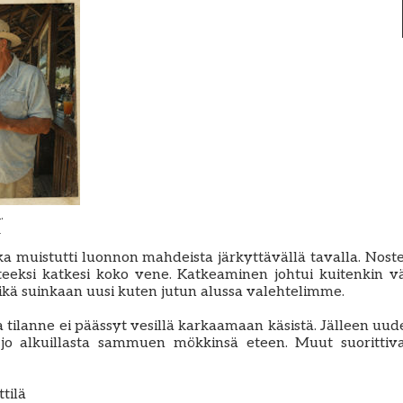
.
i
 muistutti luonnon mahdeista järkyttävällä tavalla. Nost
eeksi katkesi koko vene. Katkeaminen johtui kuitenkin vä
 eikä suinkaan uusi kuten jutun alussa valehtelimme.
ilanne ei päässyt vesillä karkaamaan käsistä. Jälleen uu
in jo alkuillasta sammuen mökkinsä eteen. Muut suorittiv
ttilä